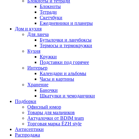
Блокноты и тетради
Блокноты
Тетради
Скетчбуки
Ежедневники и планеры
Дом и кухня
Для ланча
Бутылочки и ланчбоксы
Термосы и термокружки
Кухня
Кружки
Подставки под горячее
Интерьер
Календари и альбомы
Часы и картины
Хранение
Баночки
Шкатулки и чемоданчики
Подборки
Офисный юмор
Товары для мальчиков
Актуалочки от BDIM team
Торговая марка ЁZH style
Антисептики
Распродажа