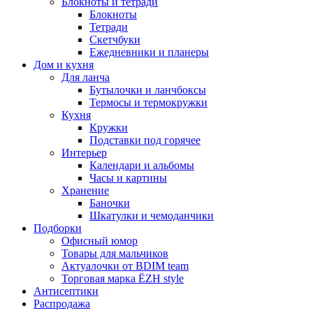
Блокноты и тетради
Блокноты
Тетради
Скетчбуки
Ежедневники и планеры
Дом и кухня
Для ланча
Бутылочки и ланчбоксы
Термосы и термокружки
Кухня
Кружки
Подставки под горячее
Интерьер
Календари и альбомы
Часы и картины
Хранение
Баночки
Шкатулки и чемоданчики
Подборки
Офисный юмор
Товары для мальчиков
Актуалочки от BDIM team
Торговая марка ЁZH style
Антисептики
Распродажа