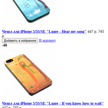
Чехол для iPhone 5/5S/SE "Lumy - Hear my song"
447 р.
745
р.
В корзину
Добавить в избранное
-40
Чехол для iPhone 5/5S/SE "Lumy - If you know how to wait"
447 р.
745 р.