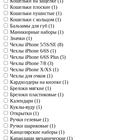
Кошельки на защелке (
1
)
Кошельки плоские (
1
)
Кошельки пушистые (
1
)
Кошельки с кольцом (
1
)
Бальзамы для губ (
1
)
Маникюрные наборы (
1
)
Значки (
1
)
Чехлы iPhone 5/5S/SE (
8
)
Чехлы iPhone 6/6S (
1
)
Чехлы iPhone 6/6S Plus (
5
)
Чехлы iPhone 7/8 (
3
)
Чехлы iPhone X/XS (
1
)
Чехлы для очков (
1
)
Кардхолдеры на кнопке (
1
)
Брелоки мягкие (
1
)
Брелоки пластиковые (
1
)
Календари (
1
)
Куклы-вуду (
1
)
Открытки (
1
)
Ручки гелевые (
1
)
Ручки шариковые (
1
)
Канцелярские наборы (
1
)
Карандаши механические (
1
)