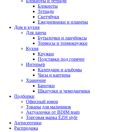
Блокноты и тетради
Блокноты
Тетради
Скетчбуки
Ежедневники и планеры
Дом и кухня
Для ланча
Бутылочки и ланчбоксы
Термосы и термокружки
Кухня
Кружки
Подставки под горячее
Интерьер
Календари и альбомы
Часы и картины
Хранение
Баночки
Шкатулки и чемоданчики
Подборки
Офисный юмор
Товары для мальчиков
Актуалочки от BDIM team
Торговая марка ЁZH style
Антисептики
Распродажа