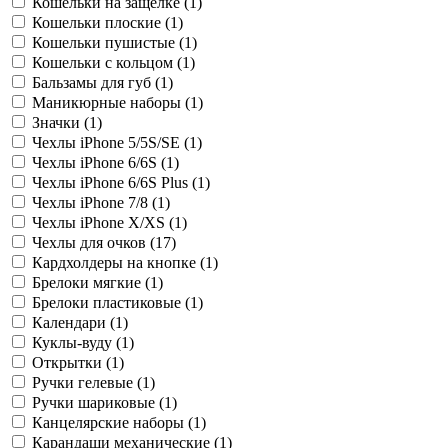
Кошельки на защелке (
1
)
Кошельки плоские (
1
)
Кошельки пушистые (
1
)
Кошельки с кольцом (
1
)
Бальзамы для губ (
1
)
Маникюрные наборы (
1
)
Значки (
1
)
Чехлы iPhone 5/5S/SE (
1
)
Чехлы iPhone 6/6S (
1
)
Чехлы iPhone 6/6S Plus (
1
)
Чехлы iPhone 7/8 (
1
)
Чехлы iPhone X/XS (
1
)
Чехлы для очков (
17
)
Кардхолдеры на кнопке (
1
)
Брелоки мягкие (
1
)
Брелоки пластиковые (
1
)
Календари (
1
)
Куклы-вуду (
1
)
Открытки (
1
)
Ручки гелевые (
1
)
Ручки шариковые (
1
)
Канцелярские наборы (
1
)
Карандаши механические (
1
)