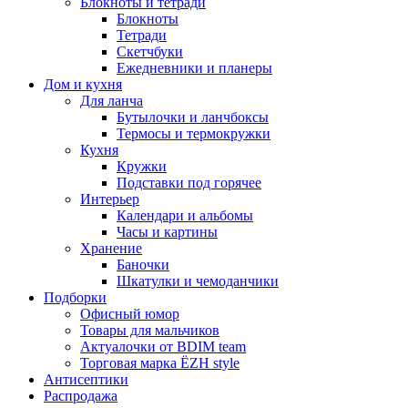
Блокноты и тетради
Блокноты
Тетради
Скетчбуки
Ежедневники и планеры
Дом и кухня
Для ланча
Бутылочки и ланчбоксы
Термосы и термокружки
Кухня
Кружки
Подставки под горячее
Интерьер
Календари и альбомы
Часы и картины
Хранение
Баночки
Шкатулки и чемоданчики
Подборки
Офисный юмор
Товары для мальчиков
Актуалочки от BDIM team
Торговая марка ЁZH style
Антисептики
Распродажа