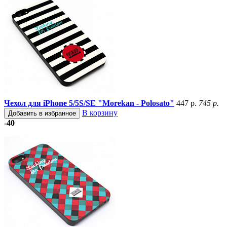
Чехол для iPhone 5/5S/SE "Morekan - Polosato"
447 р.
745 р.
В корзину
Добавить в избранное
-40