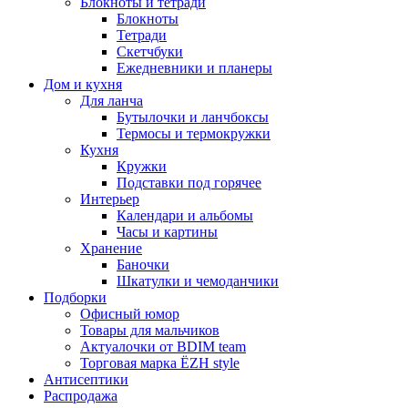
Блокноты и тетради
Блокноты
Тетради
Скетчбуки
Ежедневники и планеры
Дом и кухня
Для ланча
Бутылочки и ланчбоксы
Термосы и термокружки
Кухня
Кружки
Подставки под горячее
Интерьер
Календари и альбомы
Часы и картины
Хранение
Баночки
Шкатулки и чемоданчики
Подборки
Офисный юмор
Товары для мальчиков
Актуалочки от BDIM team
Торговая марка ЁZH style
Антисептики
Распродажа