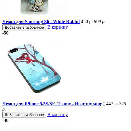
Чехол для Samsung S6 - White Rabbit
450 р.
899 р.
В корзину
Добавить в избранное
-50
Чехол для iPhone 5/5S/SE "Lumy - Hear my song"
447 р.
745
р.
В корзину
Добавить в избранное
-40