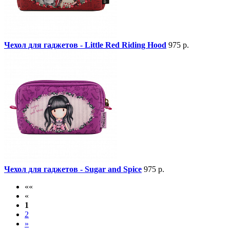
Чехол для гаджетов - Little Red Riding Hood
975 р.
Чехол для гаджетов - Sugar and Spice
975 р.
««
«
1
2
»