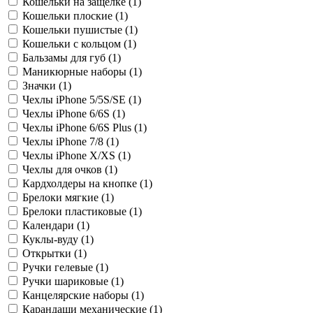
Кошельки на защелке (
1
)
Кошельки плоские (
1
)
Кошельки пушистые (
1
)
Кошельки с кольцом (
1
)
Бальзамы для губ (
1
)
Маникюрные наборы (
1
)
Значки (
1
)
Чехлы iPhone 5/5S/SE (
1
)
Чехлы iPhone 6/6S (
1
)
Чехлы iPhone 6/6S Plus (
1
)
Чехлы iPhone 7/8 (
1
)
Чехлы iPhone X/XS (
1
)
Чехлы для очков (
1
)
Кардхолдеры на кнопке (
1
)
Брелоки мягкие (
1
)
Брелоки пластиковые (
1
)
Календари (
1
)
Куклы-вуду (
1
)
Открытки (
1
)
Ручки гелевые (
1
)
Ручки шариковые (
1
)
Канцелярские наборы (
1
)
Карандаши механические (
1
)