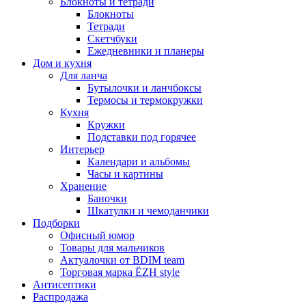
Блокноты и тетради
Блокноты
Тетради
Скетчбуки
Ежедневники и планеры
Дом и кухня
Для ланча
Бутылочки и ланчбоксы
Термосы и термокружки
Кухня
Кружки
Подставки под горячее
Интерьер
Календари и альбомы
Часы и картины
Хранение
Баночки
Шкатулки и чемоданчики
Подборки
Офисный юмор
Товары для мальчиков
Актуалочки от BDIM team
Торговая марка ЁZH style
Антисептики
Распродажа