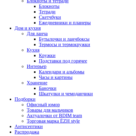
Блокноты и тетради
Блокноты
Тетради
Скетчбуки
Ежедневники и планеры
Дом и кухня
Для ланча
Бутылочки и ланчбоксы
Термосы и термокружки
Кухня
Кружки
Подставки под горячее
Интерьер
Календари и альбомы
Часы и картины
Хранение
Баночки
Шкатулки и чемоданчики
Подборки
Офисный юмор
Товары для мальчиков
Актуалочки от BDIM team
Торговая марка ЁZH style
Антисептики
Распродажа