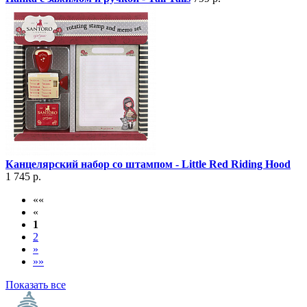
Канцелярский набор со штампом - Little Red Riding Hood
1 745 р.
««
«
1
2
»
»»
Показать все