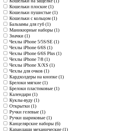
Кошельки на защелке (
1
)
Кошельки плоские (
1
)
Кошельки пушистые (
1
)
Кошельки с кольцом (
1
)
Бальзамы для губ (
1
)
Маникюрные наборы (
1
)
Значки (
1
)
Чехлы iPhone 5/5S/SE (
1
)
Чехлы iPhone 6/6S (
1
)
Чехлы iPhone 6/6S Plus (
1
)
Чехлы iPhone 7/8 (
1
)
Чехлы iPhone X/XS (
1
)
Чехлы для очков (
1
)
Кардхолдеры на кнопке (
1
)
Брелоки мягкие (
1
)
Брелоки пластиковые (
1
)
Календари (
1
)
Куклы-вуду (
1
)
Открытки (
1
)
Ручки гелевые (
1
)
Ручки шариковые (
1
)
Канцелярские наборы (
6
)
Карандаши механические (
1
)