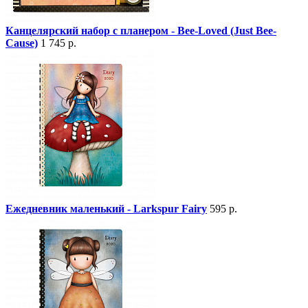
Канцелярский набор с планером - Bee-Loved (Just Bee-
Cause)
1 745 р.
Ежедневник маленький - Larkspur Fairy
595 р.