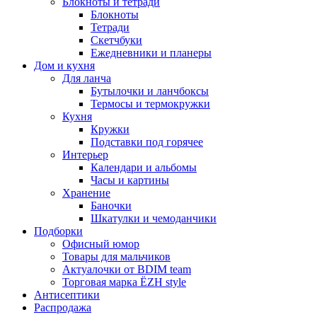
Блокноты и тетради
Блокноты
Тетради
Скетчбуки
Ежедневники и планеры
Дом и кухня
Для ланча
Бутылочки и ланчбоксы
Термосы и термокружки
Кухня
Кружки
Подставки под горячее
Интерьер
Календари и альбомы
Часы и картины
Хранение
Баночки
Шкатулки и чемоданчики
Подборки
Офисный юмор
Товары для мальчиков
Актуалочки от BDIM team
Торговая марка ЁZH style
Антисептики
Распродажа