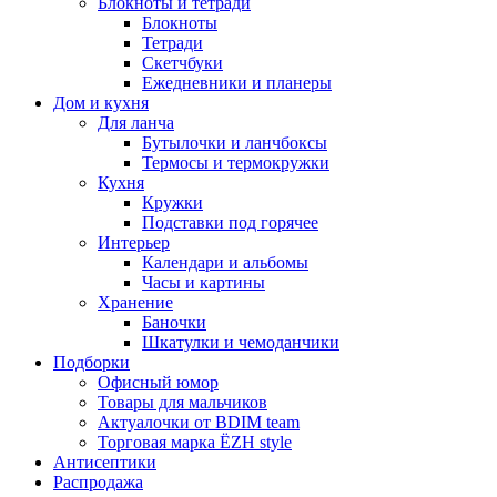
Блокноты и тетради
Блокноты
Тетради
Скетчбуки
Ежедневники и планеры
Дом и кухня
Для ланча
Бутылочки и ланчбоксы
Термосы и термокружки
Кухня
Кружки
Подставки под горячее
Интерьер
Календари и альбомы
Часы и картины
Хранение
Баночки
Шкатулки и чемоданчики
Подборки
Офисный юмор
Товары для мальчиков
Актуалочки от BDIM team
Торговая марка ЁZH style
Антисептики
Распродажа