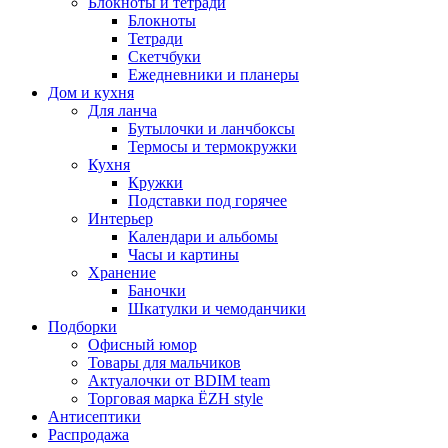
Блокноты и тетради
Блокноты
Тетради
Скетчбуки
Ежедневники и планеры
Дом и кухня
Для ланча
Бутылочки и ланчбоксы
Термосы и термокружки
Кухня
Кружки
Подставки под горячее
Интерьер
Календари и альбомы
Часы и картины
Хранение
Баночки
Шкатулки и чемоданчики
Подборки
Офисный юмор
Товары для мальчиков
Актуалочки от BDIM team
Торговая марка ЁZH style
Антисептики
Распродажа