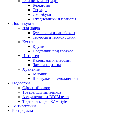
Блокноты и тетради
Блокноты
Тетради
Скетчбуки
Ежедневники и планеры
Дом и кухня
Для ланча
Бутылочки и ланчбоксы
Термосы и термокружки
Кухня
Кружки
Подставки под горячее
Интерьер
Календари и альбомы
Часы и картины
Хранение
Баночки
Шкатулки и чемоданчики
Подборки
Офисный юмор
Товары для мальчиков
Актуалочки от BDIM team
Торговая марка ЁZH style
Антисептики
Распродажа