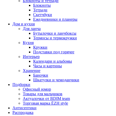
Блокноты и тетради
Блокноты
Тетради
Скетчбуки
Ежедневники и планеры
Дом и кухня
Для ланча
Бутылочки и ланчбоксы
Термосы и термокружки
Кухня
Кружки
Подставки под горячее
Интерьер
Календари и альбомы
Часы и картины
Хранение
Баночки
Шкатулки и чемоданчики
Подборки
Офисный юмор
Товары для мальчиков
Актуалочки от BDIM team
Торговая марка ЁZH style
Антисептики
Распродажа