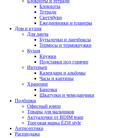
Блокноты и тетради
Блокноты
Тетради
Скетчбуки
Ежедневники и планеры
Дом и кухня
Для ланча
Бутылочки и ланчбоксы
Термосы и термокружки
Кухня
Кружки
Подставки под горячее
Интерьер
Календари и альбомы
Часы и картины
Хранение
Баночки
Шкатулки и чемоданчики
Подборки
Офисный юмор
Товары для мальчиков
Актуалочки от BDIM team
Торговая марка ЁZH style
Антисептики
Распродажа