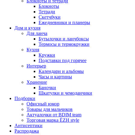
Блокноты и тетради
Блокноты
Тетради
Скетчбуки
Ежедневники и планеры
Дом и кухня
Для ланча
Бутылочки и ланчбоксы
Термосы и термокружки
Кухня
Кружки
Подставки под горячее
Интерьер
Календари и альбомы
Часы и картины
Хранение
Баночки
Шкатулки и чемоданчики
Подборки
Офисный юмор
Товары для мальчиков
Актуалочки от BDIM team
Торговая марка ЁZH style
Антисептики
Распродажа