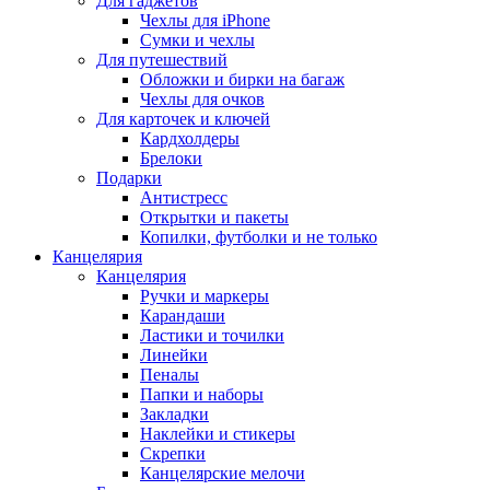
Для гаджетов
Чехлы для iPhone
Сумки и чехлы
Для путешествий
Обложки и бирки на багаж
Чехлы для очков
Для карточек и ключей
Кардхолдеры
Брелоки
Подарки
Антистресс
Открытки и пакеты
Копилки, футболки и не только
Канцелярия
Канцелярия
Ручки и маркеры
Карандаши
Ластики и точилки
Линейки
Пеналы
Папки и наборы
Закладки
Наклейки и стикеры
Скрепки
Канцелярские мелочи