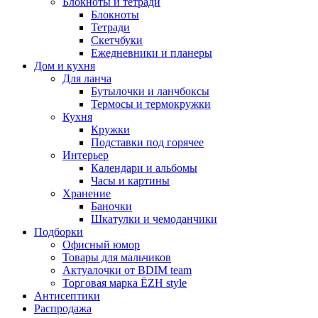
Блокноты и тетради
Блокноты
Тетради
Скетчбуки
Ежедневники и планеры
Дом и кухня
Для ланча
Бутылочки и ланчбоксы
Термосы и термокружки
Кухня
Кружки
Подставки под горячее
Интерьер
Календари и альбомы
Часы и картины
Хранение
Баночки
Шкатулки и чемоданчики
Подборки
Офисный юмор
Товары для мальчиков
Актуалочки от BDIM team
Торговая марка ЁZH style
Антисептики
Распродажа