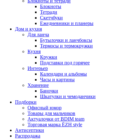
Блокноты и тетради
Блокноты
Тетради
Скетчбуки
Ежедневники и планеры
Дом и кухня
Для ланча
Бутылочки и ланчбоксы
Термосы и термокружки
Кухня
Кружки
Подставки под горячее
Интерьер
Календари и альбомы
Часы и картины
Хранение
Баночки
Шкатулки и чемоданчики
Подборки
Офисный юмор
Товары для мальчиков
Актуалочки от BDIM team
Торговая марка ЁZH style
Антисептики
Распродажа