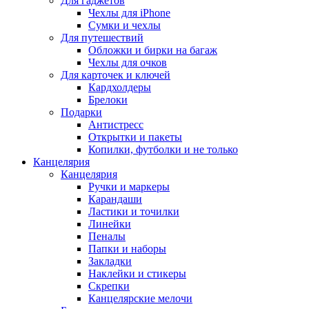
Для гаджетов
Чехлы для iPhone
Сумки и чехлы
Для путешествий
Обложки и бирки на багаж
Чехлы для очков
Для карточек и ключей
Кардхолдеры
Брелоки
Подарки
Антистресс
Открытки и пакеты
Копилки, футболки и не только
Канцелярия
Канцелярия
Ручки и маркеры
Карандаши
Ластики и точилки
Линейки
Пеналы
Папки и наборы
Закладки
Наклейки и стикеры
Скрепки
Канцелярские мелочи