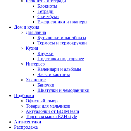
Блокноты и тетради
Блокноты
Тетради
Скетчбуки
Ежедневники и планеры
Дом и кухня
Для ланча
Бутылочки и ланчбоксы
Термосы и термокружки
Кухня
Кружки
Подставки под горячее
Интерьер
Календари и альбомы
Часы и картины
Хранение
Баночки
Шкатулки и чемоданчики
Подборки
Офисный юмор
Товары для мальчиков
Актуалочки от BDIM team
Торговая марка ЁZH style
Антисептики
Распродажа