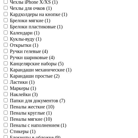
Чехлы iPhone X/XS (
1
)
Чехлы для очков (
1
)
Кардхолдеры на кнопке (
1
)
Брелоки мягкие (
1
)
Брелоки пластиковые (
1
)
Календари (
1
)
Куклы-вуду (
1
)
Открытки (
1
)
Ручки гелевые (
4
)
Ручки шариковые (
4
)
Канцелярские наборы (
5
)
Карандаши механические (
1
)
Карандаши простые (
2
)
Ластики (
1
)
Маркеры (
1
)
Наклейки (
3
)
Папки для документов (
7
)
Пеналы жесткие (
10
)
Пеналы круглые (
1
)
Пеналы мягкие (
10
)
Пеналы с наполнением (
1
)
Стикеры (
1
)
Блокноты в обложке (
9
)