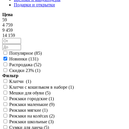
Подарки и открытки
Цена
59
4 759
9 459
14 159
Популярное (
85
)
Новинки (
131
)
Распродажа (
52
)
Скидки 23% (
1
)
Фильтр
Клатчи (
1
)
Клатчи с кошельком в наборе (
1
)
Мешки для обуви (
5
)
Рюкзаки городские (
1
)
Рюкзаки маленькие (
9
)
Рюкзаки мягкие (
1
)
Рюкзаки на колёсах (
2
)
Рюкзаки школьные (
3
)
Сумки для ланча (
5
)