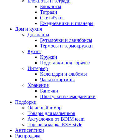
Блокноты и тетради
Блокноты
Тетради
Скетчбуки
Ежедневники и планеры
Дом и кухня
Для ланча
Бутылочки и ланчбоксы
Термосы и термокружки
Кухня
Кружки
Подставки под горячее
Интерьер
Календари и альбомы
Часы и картины
Хранение
Баночки
Шкатулки и чемоданчики
Подборки
Офисный юмор
Товары для мальчиков
Актуалочки от BDIM team
Торговая марка ЁZH style
Антисептики
Распродажа