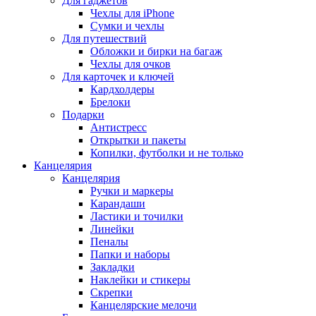
Для гаджетов
Чехлы для iPhone
Сумки и чехлы
Для путешествий
Обложки и бирки на багаж
Чехлы для очков
Для карточек и ключей
Кардхолдеры
Брелоки
Подарки
Антистресс
Открытки и пакеты
Копилки, футболки и не только
Канцелярия
Канцелярия
Ручки и маркеры
Карандаши
Ластики и точилки
Линейки
Пеналы
Папки и наборы
Закладки
Наклейки и стикеры
Скрепки
Канцелярские мелочи